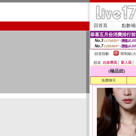
回首頁
點數補
恭喜五月份消費排行前
No.3
-贈點
8,0
LV76835**
No.7
-贈點
4,0
LV65464**
頻道指數
限制級(火
頻道
台妹專區
│
新人區
│
(極品妞)
免費聊天