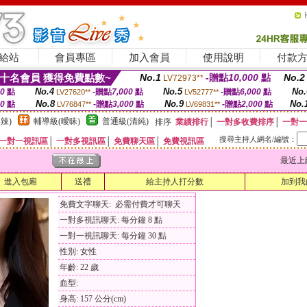
給站
會員專區
加入會員
使用說明
付款
十名會員 獲得免費點數~
No.1
-贈點
10,000
點
No.2
LV72973**
No.4
No.5
No.
00
點
-贈點
7,000
點
-贈點
6,000
點
LV27620**
LV52777**
No.8
No.9
No.
00
點
-贈點
3,000
點
-贈點
2,000
點
LV76847**
LV69831**
辣)
輔導級(曖昧)
普通級(清純)
排序
業績排行
│
一對多收費排序
│
一對一
搜尋主持人網名/編號：
一對一視訊區
│
一對多視訊區
│
免費聊天區
│
免費視訊區
最近上線時間
進入包廂
送禮
給主持人打分數
加到我
免費文字聊天: 必需付費才可聊天
一對多視訊聊天: 每分鐘 8 點
一對一視訊聊天: 每分鐘 30 點
性別: 女性
年齡: 22 歲
血型:
身高: 157 公分(cm)