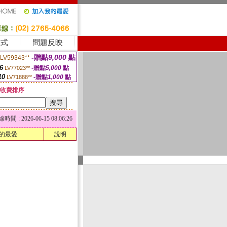
方式
問題反映
-贈點
9,000
點
LV59343**
6
-贈點
5,000
點
LV77023**
10
-贈點
1,000
點
LV71888**
收費排序
 : 2026-06-15 08:06:26
的最愛
說明