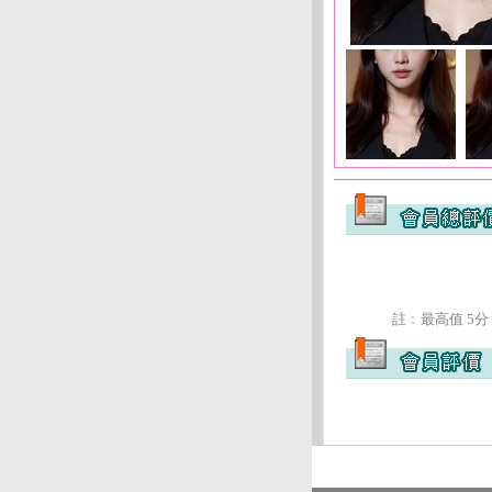
註﹕最高值 5分