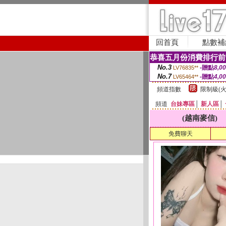
回首頁
點數補
恭喜五月份消費排行前
No.3
-贈點
8,0
LV76835**
No.7
-贈點
4,0
LV65464**
頻道指數
限制級(火
頻道
台妹專區
│
新人區
│
(越南麥信)
免費聊天