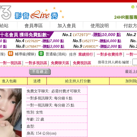
給站
會員專區
加入會員
使用說明
付款
十名會員 獲得免費點數~
No.1
-贈點
10,000
點
No.2
LV72973**
No.4
No.5
No.
00
點
-贈點
7,000
點
-贈點
6,000
點
LV27620**
LV52777**
No.8
No.9
No.
00
點
-贈點
3,000
點
-贈點
2,000
點
LV76847**
LV69831**
辣)
輔導級(曖昧)
普通級(清純)
排序
業績排行
│
一對多收費排序
│
一對一
搜尋主持人網名/編號：
一對一視訊區
│
一對多視訊區
│
免費聊天區
│
免費視訊區
最近上線時間
進入包廂
送禮
給主持人打分數
加到我
免費文字聊天: 必需付費才可聊天
一對多視訊聊天: 每分鐘 6 點
一對一視訊聊天: 每分鐘 25 點
性別: 女性
年齡: 22 歲
血型:
身高: 154 公分(cm)