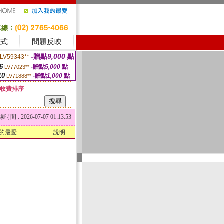
方式
問題反映
-贈點
9,000
點
LV59343**
6
-贈點
5,000
點
LV77023**
10
-贈點
1,000
點
LV71888**
收費排序
 : 2026-07-07 01:13:53
的最愛
說明