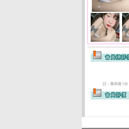
註﹕最高值 5分