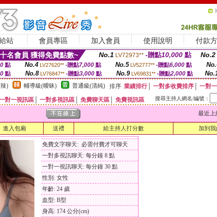
給站
會員專區
加入會員
使用說明
付款
十名會員 獲得免費點數~
No.1
-贈點
10,000
點
No.2
LV72973**
No.4
No.5
No.
00
點
-贈點
7,000
點
-贈點
6,000
點
LV27620**
LV52777**
No.8
No.9
No.
00
點
-贈點
3,000
點
-贈點
2,000
點
LV76847**
LV69831**
辣)
輔導級(曖昧)
普通級(清純)
排序
業績排行
│
一對多收費排序
│
一對一
搜尋主持人網名/編號：
一對一視訊區
│
一對多視訊區
│
免費聊天區
│
免費視訊區
最近上線時間
進入包廂
送禮
給主持人打分數
加到我
免費文字聊天: 必需付費才可聊天
一對多視訊聊天: 每分鐘 8 點
一對一視訊聊天: 每分鐘 30 點
性別: 女性
年齡: 24 歲
血型: B型
身高: 174 公分(cm)