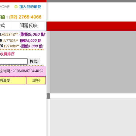
方式
問題反映
-贈點
9,000
點
LV59343**
6
-贈點
5,000
點
LV77023**
10
-贈點
1,000
點
LV71888**
收費排序
 : 2026-08-07 04:46:32
的最愛
說明