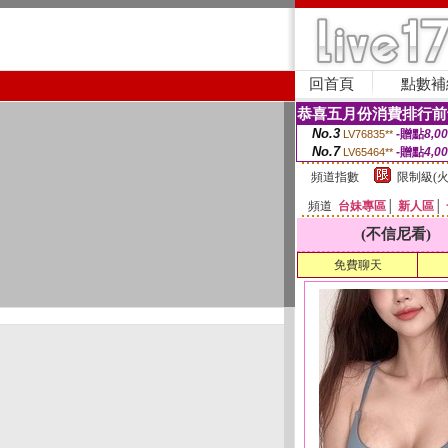
回首頁
點數補
恭喜五月份消費排行前
No.3
-贈點
8,0
LV76835**
No.7
-贈點
4,0
LV65464**
頻道指數
限制級(火
頻道
台妹專區
│
新人區
│
(不信尼看)
免費聊天