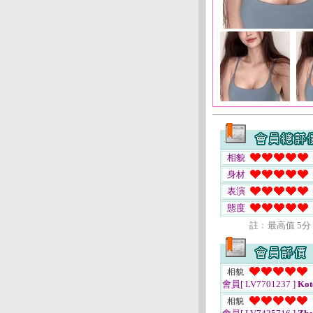
相貌
身材
表演
態度
註﹕最高值 5分
相貌
會員[ LV7701237 ]
Kot
相貌