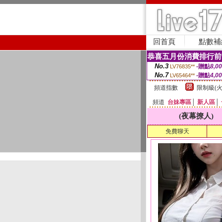
回首頁
點數補
恭喜五月份消費排行前
No.3
-贈點
8,0
LV76835**
No.7
-贈點
4,0
LV65464**
頻道指數
限制級(火
頻道
台妹專區
│
新人區
│
(夜幕撩人)
免費聊天