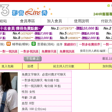
給站
會員專區
加入會員
使用說明
付款
十名會員 獲得免費點數~
No.1
-贈點
10,000
點
No.2
LV72973**
No.4
No.5
No.
00
點
-贈點
7,000
點
-贈點
6,000
點
LV27620**
LV52777**
No.8
No.9
No.
00
點
-贈點
3,000
點
-贈點
2,000
點
LV76847**
LV69831**
辣)
輔導級(曖昧)
普通級(清純)
排序
業績排行
│
一對多收費排序
│
一對一
搜尋主持人網名/編號：
一對一視訊區
│
一對多視訊區
│
免費聊天區
│
免費視訊區
最近上線時間
進入包廂
送禮
給主持人打分數
加到我
免費文字聊天: 必需付費才可聊天
一對多視訊聊天: 每分鐘 8 點
一對一視訊聊天: 每分鐘 30 點
性別: 女性
年齡: 28 歲
血型: B型
身高: 168 公分(cm)