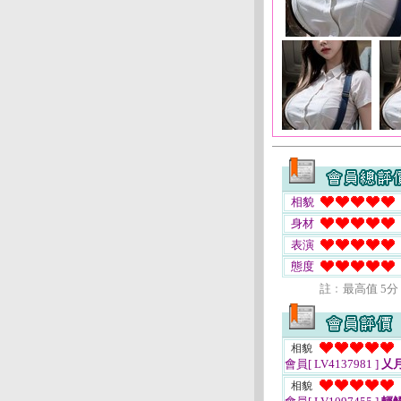
相貌
身材
表演
態度
註﹕最高值 5分
相貌
會員[ LV4137981 ]
乂
相貌