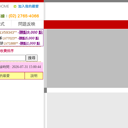
方式
問題反映
-贈點
9,000
點
LV59343**
6
-贈點
5,000
點
LV77023**
10
-贈點
1,000
點
LV71888**
收費排序
 : 2026-07-31 15:00:44
的最愛
說明