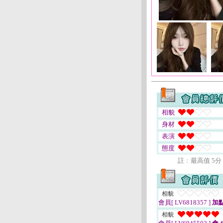
相貌
身材
表演
態度
註﹕最高值 5分
相貌
會員[ LV6818357 ]
加
相貌