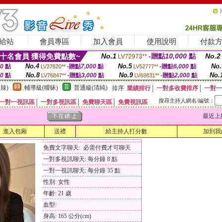
給站
會員專區
加入會員
使用說明
付款
十名會員 獲得免費點數~
No.1
-贈點
10,000
點
No.2
LV72973**
No.4
No.5
No.
00
點
-贈點
7,000
點
-贈點
6,000
點
LV27620**
LV52777**
No.8
No.9
No.
00
點
-贈點
3,000
點
-贈點
2,000
點
LV76847**
LV69831**
辣)
輔導級(曖昧)
普通級(清純)
排序
業績排行
│
一對多收費排序
│
一對一
搜尋主持人網名/編號：
一對一視訊區
│
一對多視訊區
│
免費聊天區
│
免費視訊區
最近上線時間
進入包廂
送禮
給主持人打分數
加到我
免費文字聊天: 必需付費才可聊天
一對多視訊聊天: 每分鐘 8 點
一對一視訊聊天: 每分鐘 35 點
性別: 女性
年齡: 21 歲
血型:
身高: 165 公分(cm)