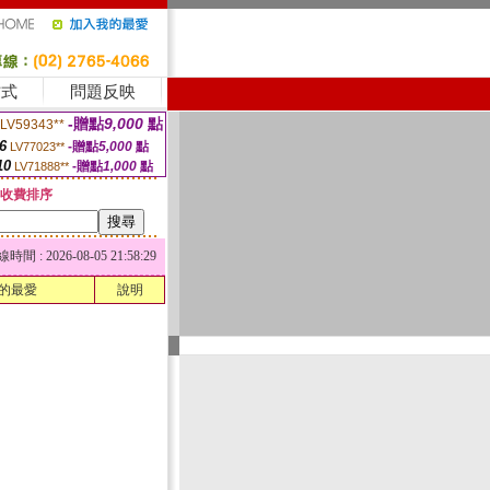
方式
問題反映
-贈點
9,000
點
LV59343**
6
-贈點
5,000
點
LV77023**
10
-贈點
1,000
點
LV71888**
收費排序
 : 2026-08-05 21:58:29
的最愛
說明