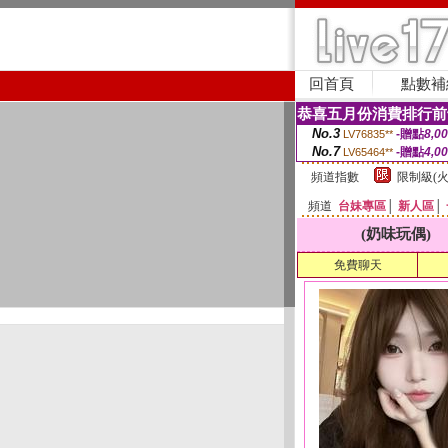
回首頁
點數補
恭喜五月份消費排行前
No.3
-贈點
8,0
LV76835**
No.7
-贈點
4,0
LV65464**
頻道指數
限制級(火
頻道
台妹專區
│
新人區
│
(奶味玩偶)
免費聊天